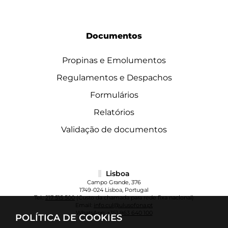
Documentos
Propinas e Emolumentos
Regulamentos e Despachos
Formulários
Relatórios
Validação de documentos
Lisboa
Campo Grande, 376
1749-024 Lisboa, Portugal
Tel.:
217 515 500
(Custo da chamada para rede fixa nacional)
Email:
info.cul@ulusofona.pt
WhatsApp:
+351 963 640 100
POLÍTICA DE COOKIES