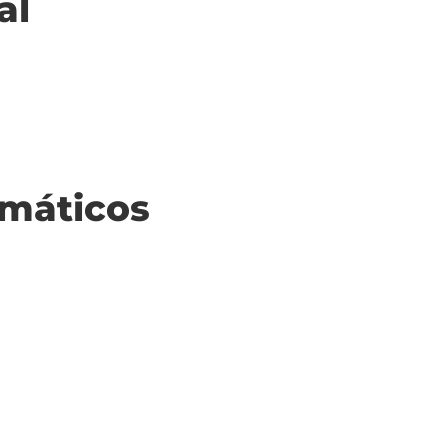
al
máticos