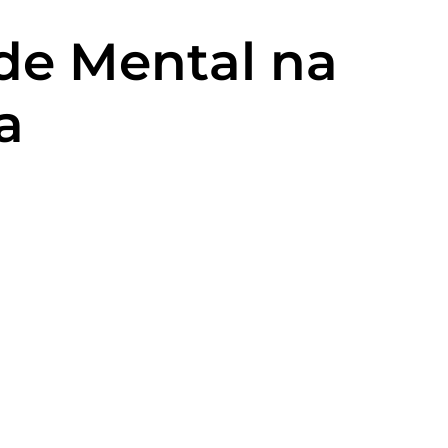
úde Mental na
a