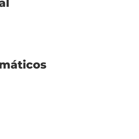
al
máticos