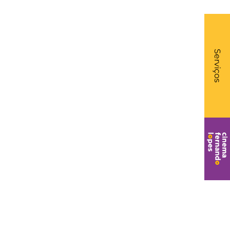
What
- Li
Serviços