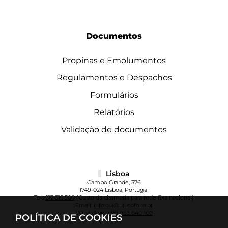
Documentos
Propinas e Emolumentos
Regulamentos e Despachos
Formulários
Relatórios
Validação de documentos
Lisboa
Campo Grande, 376
1749-024 Lisboa, Portugal
Tel.:
217 515 500
(Custo da chamada para rede fixa nacional)
Email:
info.cul@ulusofona.pt
WhatsApp:
+351 963 640 100
POLÍTICA DE COOKIES