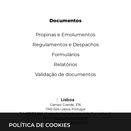
Documentos
Propinas e Emolumentos
Regulamentos e Despachos
Formulários
Relatórios
Validação de documentos
Lisboa
Campo Grande, 376
1749-024 Lisboa, Portugal
Tel.:
217 515 500
(Custo da chamada para rede fixa nacional)
Email:
info.cul@ulusofona.pt
WhatsApp:
+351 963 640 100
POLÍTICA DE COOKIES