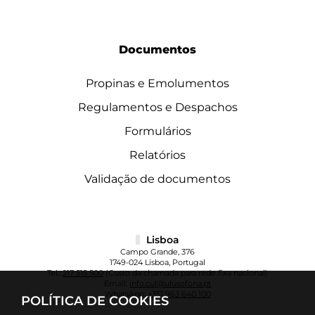
Documentos
Propinas e Emolumentos
Regulamentos e Despachos
Formulários
Relatórios
Validação de documentos
Lisboa
Campo Grande, 376
1749-024 Lisboa, Portugal
Tel.:
217 515 500
(Custo da chamada para rede fixa nacional)
Email:
info.cul@ulusofona.pt
WhatsApp:
+351 963 640 100
POLÍTICA DE COOKIES