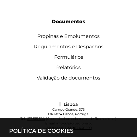
Documentos
Propinas e Emolumentos
Regulamentos e Despachos
Formulários
Relatórios
Validação de documentos
Lisboa
Campo Grande, 376
1749-024 Lisboa, Portugal
Tel.:
217 515 500
(Custo da chamada para rede fixa nacional)
Email:
info.cul@ulusofona.pt
WhatsApp:
+351 963 640 100
POLÍTICA DE COOKIES