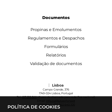
Documentos
Propinas e Emolumentos
Regulamentos e Despachos
Formulários
Relatórios
Validação de documentos
Lisboa
Campo Grande, 376
1749-024 Lisboa, Portugal
Tel.:
217 515 500
(Custo da chamada para rede fixa nacional)
Email:
info.cul@ulusofona.pt
WhatsApp:
+351 963 640 100
POLÍTICA DE COOKIES