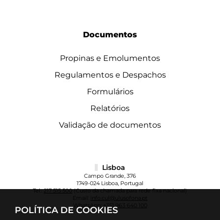
Documentos
Propinas e Emolumentos
Regulamentos e Despachos
Formulários
Relatórios
Validação de documentos
Lisboa
Campo Grande, 376
1749-024 Lisboa, Portugal
Tel.:
217 515 500
(Custo da chamada para rede fixa nacional)
Email:
info.cul@ulusofona.pt
WhatsApp:
+351 963 640 100
POLÍTICA DE COOKIES