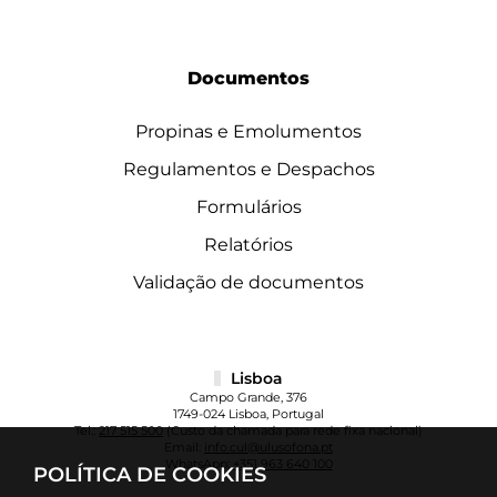
Documentos
Propinas e Emolumentos
Regulamentos e Despachos
Formulários
Relatórios
Validação de documentos
Lisboa
Campo Grande, 376
1749-024 Lisboa, Portugal
Tel.:
217 515 500
(Custo da chamada para rede fixa nacional)
Email:
info.cul@ulusofona.pt
WhatsApp:
+351 963 640 100
POLÍTICA DE COOKIES