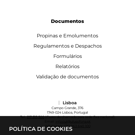
Documentos
Propinas e Emolumentos
Regulamentos e Despachos
Formulários
Relatórios
Validação de documentos
Lisboa
Campo Grande, 376
1749-024 Lisboa, Portugal
Tel.:
217 515 500
(Custo da chamada para rede fixa nacional)
Email:
info.cul@ulusofona.pt
WhatsApp:
+351 963 640 100
POLÍTICA DE COOKIES