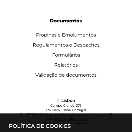
Documentos
Propinas e Emolumentos
Regulamentos e Despachos
Formulários
Relatórios
Validação de documentos
Lisboa
Campo Grande, 376
1749-024 Lisboa, Portugal
Tel.:
217 515 500
(Custo da chamada para rede fixa nacional)
Email:
info.cul@ulusofona.pt
WhatsApp:
+351 963 640 100
POLÍTICA DE COOKIES