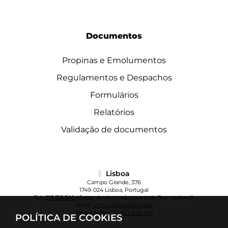
Documentos
Propinas e Emolumentos
Regulamentos e Despachos
Formulários
Relatórios
Validação de documentos
Lisboa
Campo Grande, 376
1749-024 Lisboa, Portugal
Tel.:
217 515 500
(Custo da chamada para rede fixa nacional)
Email:
info.cul@ulusofona.pt
WhatsApp:
+351 963 640 100
POLÍTICA DE COOKIES