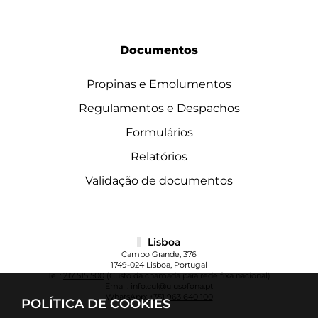
Documentos
Propinas e Emolumentos
Regulamentos e Despachos
Formulários
Relatórios
Validação de documentos
Lisboa
Campo Grande, 376
1749-024 Lisboa, Portugal
Tel.:
217 515 500
(Custo da chamada para rede fixa nacional)
Email:
info.cul@ulusofona.pt
WhatsApp:
+351 963 640 100
POLÍTICA DE COOKIES