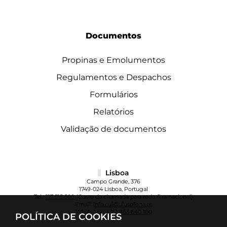
Documentos
Propinas e Emolumentos
Regulamentos e Despachos
Formulários
Relatórios
Validação de documentos
Lisboa
Campo Grande, 376
1749-024 Lisboa, Portugal
Tel.:
217 515 500
(Custo da chamada para rede fixa nacional)
Email:
info.cul@ulusofona.pt
WhatsApp:
+351 963 640 100
POLÍTICA DE COOKIES