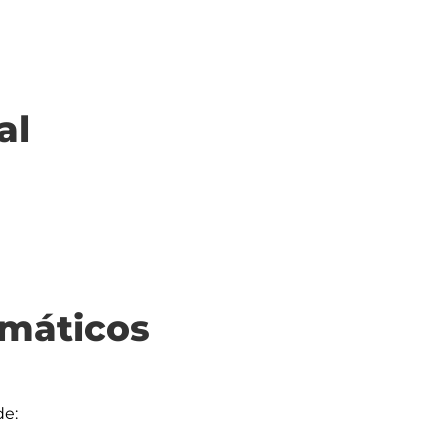
al
máticos