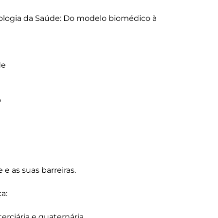
cologia da Saúde: Do modelo biomédico à 
 as suas barreiras.

: 

rciária e quaternária.
