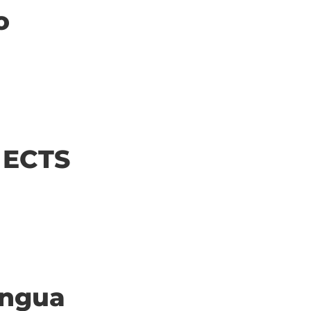
o
| ECTS
ingua