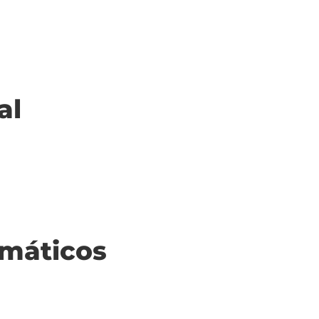
al
máticos