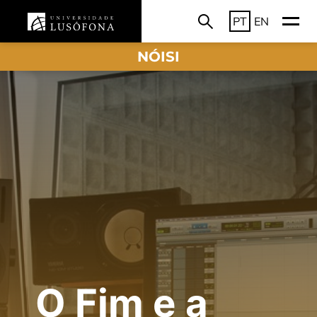
PT
EN
NÓISI
O Fim e a