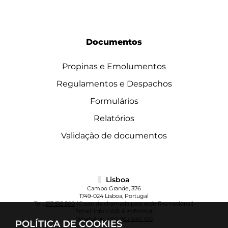
Documentos
Propinas e Emolumentos
Regulamentos e Despachos
Formulários
Relatórios
Validação de documentos
Lisboa
Campo Grande, 376
1749-024 Lisboa, Portugal
Tel.:
217 515 500
(Custo da chamada para rede fixa nacional)
Email:
info.cul@ulusofona.pt
WhatsApp:
+351 963 640 100
POLÍTICA DE COOKIES