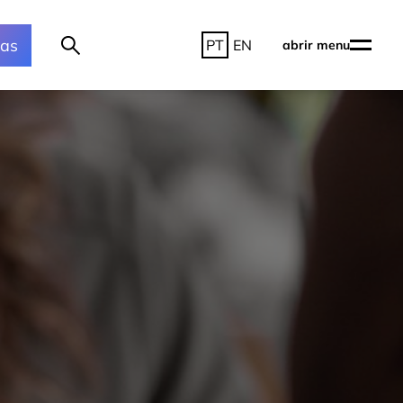
ras
PT
EN
abrir menu