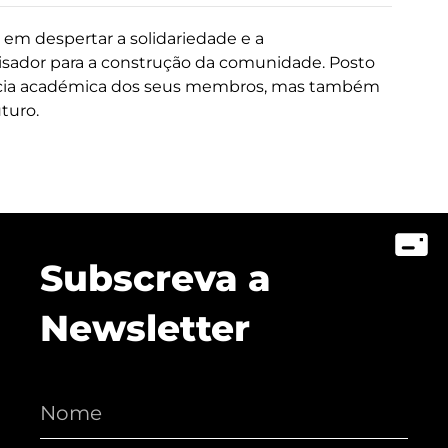
em despertar a solidariedade e a
isador para a construção da comunidade. Posto
ência académica dos seus membros, mas também
turo.
Subscreva a
Newsletter