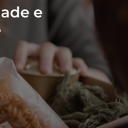
dade e
e