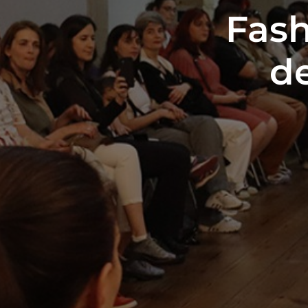
Fash
d