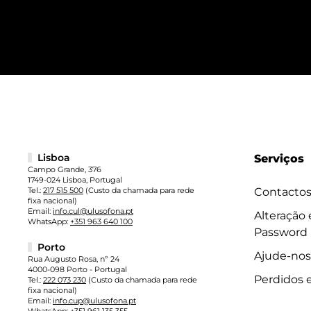
Lisboa
Serviços
Campo Grande, 376
1749-024 Lisboa, Portugal
Tel.:
217 515 500
(Custo da chamada para rede
Contacto
fixa nacional)
Email:
info.cul@ulusofona.pt
Alteração
WhatsApp:
+351 963 640 100
Password
Porto
Ajude-nos
Rua Augusto Rosa, nº 24
4000-098 Porto - Portugal
Perdidos 
Tel.:
222 073 230
(Custo da chamada para rede
fixa nacional)
Email:
info.cup@ulusofona.pt
WhatsApp:
+351 961 135 355