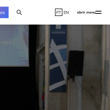
ras
PT
EN
abrir menu