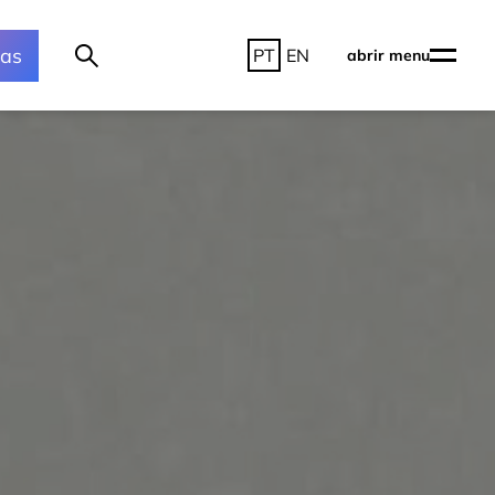
ras
PT
EN
abrir menu