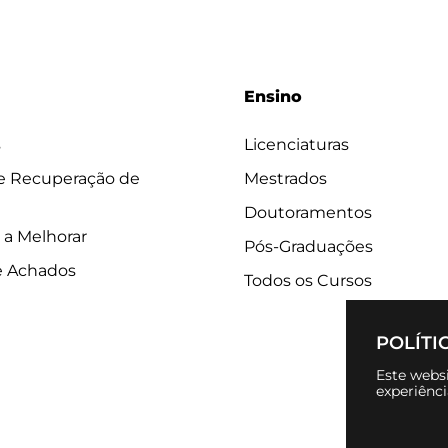
Ensino
s
Licenciaturas
 e Recuperação de
Mestrados
Doutoramentos
 a Melhorar
Pós-Graduações
e Achados
Todos os Cursos
POLÍTI
Este websi
experiênc