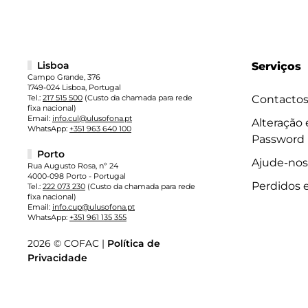
Lisboa
Serviços
Campo Grande, 376
1749-024 Lisboa, Portugal
Tel.:
217 515 500
(Custo da chamada para rede
Contacto
fixa nacional)
Email:
info.cul@ulusofona.pt
Alteração
WhatsApp:
+351 963 640 100
Password
Porto
Ajude-nos
Rua Augusto Rosa, nº 24
4000-098 Porto - Portugal
Perdidos 
Tel.:
222 073 230
(Custo da chamada para rede
fixa nacional)
Email:
info.cup@ulusofona.pt
WhatsApp:
+351 961 135 355
2026 © COFAC |
Política de
Privacidade