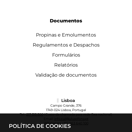
Documentos
Propinas e Emolumentos
Regulamentos e Despachos
Formulários
Relatórios
Validação de documentos
Lisboa
Campo Grande, 376
1749-024 Lisboa, Portugal
Tel.:
217 515 500
(Custo da chamada para rede fixa nacional)
Email:
info.cul@ulusofona.pt
WhatsApp:
+351 963 640 100
POLÍTICA DE COOKIES