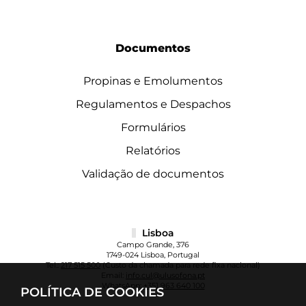
Documentos
Propinas e Emolumentos
Regulamentos e Despachos
Formulários
Relatórios
Validação de documentos
Lisboa
Campo Grande, 376
1749-024 Lisboa, Portugal
Tel.:
217 515 500
(Custo da chamada para rede fixa nacional)
Email:
info.cul@ulusofona.pt
WhatsApp:
+351 963 640 100
POLÍTICA DE COOKIES