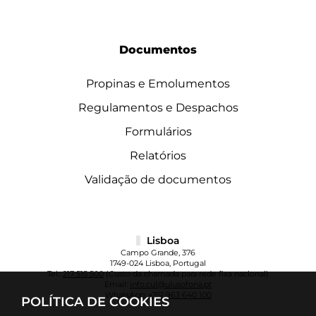
Documentos
Propinas e Emolumentos
Regulamentos e Despachos
Formulários
Relatórios
Validação de documentos
Lisboa
Campo Grande, 376
1749-024 Lisboa, Portugal
Tel.:
217 515 500
(Custo da chamada para rede fixa nacional)
Email:
info.cul@ulusofona.pt
WhatsApp:
+351 963 640 100
POLÍTICA DE COOKIES