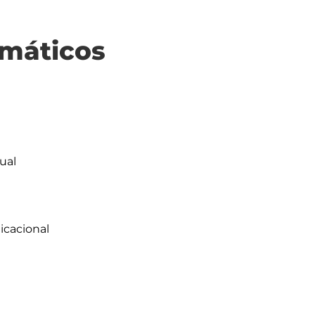
máticos
al 

cacional
