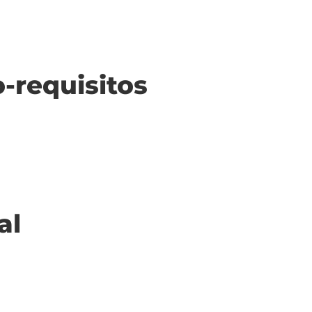
o-requisitos
al