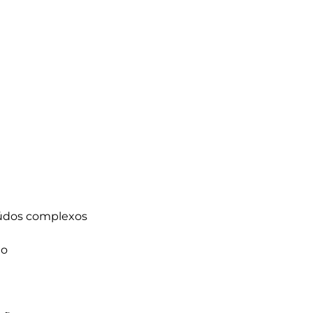
údos complexos

o
