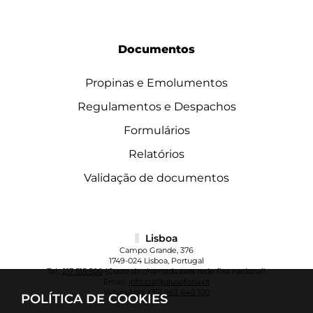
Documentos
Propinas e Emolumentos
Regulamentos e Despachos
Formulários
Relatórios
Validação de documentos
Lisboa
Campo Grande, 376
1749-024 Lisboa, Portugal
Tel.:
217 515 500
(Custo da chamada para rede fixa nacional)
Email:
info.cul@ulusofona.pt
WhatsApp:
+351 963 640 100
POLÍTICA DE COOKIES