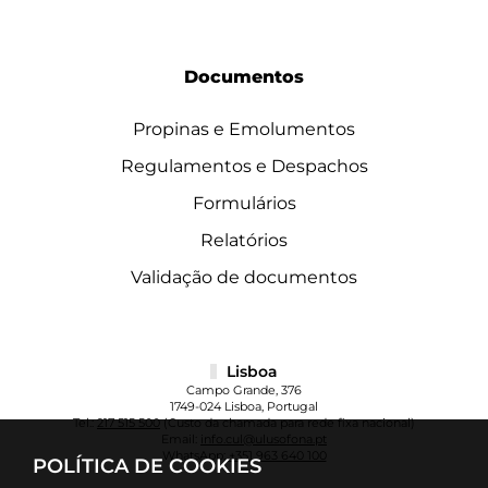
Documentos
Propinas e Emolumentos
Regulamentos e Despachos
Formulários
Relatórios
Validação de documentos
Lisboa
Campo Grande, 376
1749-024 Lisboa, Portugal
Tel.:
217 515 500
(Custo da chamada para rede fixa nacional)
Email:
info.cul@ulusofona.pt
WhatsApp:
+351 963 640 100
POLÍTICA DE COOKIES