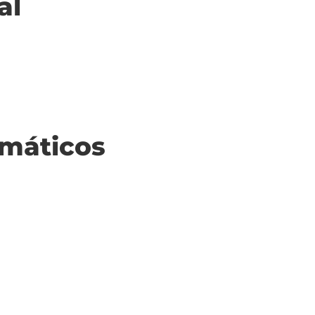
al
máticos