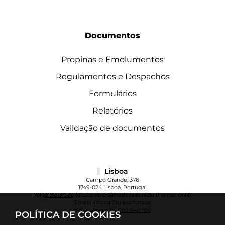
Documentos
Propinas e Emolumentos
Regulamentos e Despachos
Formulários
Relatórios
Validação de documentos
Lisboa
Campo Grande, 376
1749-024 Lisboa, Portugal
Tel.:
217 515 500
(Custo da chamada para rede fixa nacional)
Email:
info.cul@ulusofona.pt
WhatsApp:
+351 963 640 100
POLÍTICA DE COOKIES