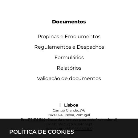
Documentos
Propinas e Emolumentos
Regulamentos e Despachos
Formulários
Relatórios
Validação de documentos
Lisboa
Campo Grande, 376
1749-024 Lisboa, Portugal
Tel.:
217 515 500
(Custo da chamada para rede fixa nacional)
Email:
info.cul@ulusofona.pt
WhatsApp:
+351 963 640 100
POLÍTICA DE COOKIES