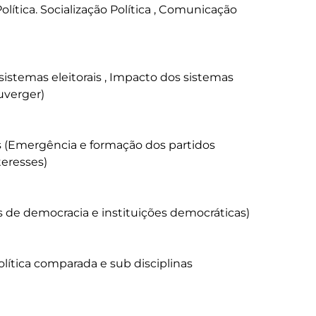
verger) 

eresses)
