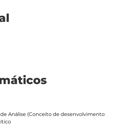
al
máticos
tico
