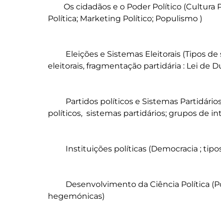
	Os cidadãos e o Poder Político (Cultura Política. Socialização Política , Comunicação 
Política; Marketing Político; Populismo )

	 Eleições e Sistemas Eleitorais (Tipos de sistemas eleitorais , Impacto dos sistemas 
eleitorais, fragmentação partidária : Lei de Du
	 Partidos políticos e Sistemas Partidários (Emergência e formação dos partidos 
políticos,  sistemas partidários; grupos de int
	 Instituições políticas (Democracia ; tipos de democracia e instituições democráticas)

	 Desenvolvimento da Ciência Política (Política comparada e sub disciplinas 
hegemónicas)
