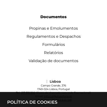
Documentos
Propinas e Emolumentos
Regulamentos e Despachos
Formulários
Relatórios
Validação de documentos
Lisboa
Campo Grande, 376
1749-024 Lisboa, Portugal
Tel.:
217 515 500
(Custo da chamada para rede fixa nacional)
Email:
info.cul@ulusofona.pt
WhatsApp:
+351 963 640 100
POLÍTICA DE COOKIES