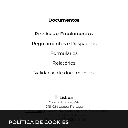
Documentos
Propinas e Emolumentos
Regulamentos e Despachos
Formulários
Relatórios
Validação de documentos
Lisboa
Campo Grande, 376
1749-024 Lisboa, Portugal
Tel.:
217 515 500
(Custo da chamada para rede fixa nacional)
Email:
info.cul@ulusofona.pt
WhatsApp:
+351 963 640 100
POLÍTICA DE COOKIES