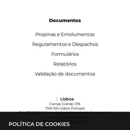
Documentos
Propinas e Emolumentos
Regulamentos e Despachos
Formulários
Relatórios
Validação de documentos
Lisboa
Campo Grande, 376
1749-024 Lisboa, Portugal
Tel.:
217 515 500
(Custo da chamada para rede fixa nacional)
Email:
info.cul@ulusofona.pt
WhatsApp:
+351 963 640 100
POLÍTICA DE COOKIES