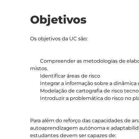
Objetivos
Os objetivos da UC são:

	Compreender as metodologias de elaboração da cartografia de riscos tecnológicos e 
mistos.

	Identificar áreas de risco

	Integrar a informação sobre a dinâmica do meio físico com a identificação de risco

	Modelação de cartografia de risco tecnológico e misto em ambiente SIG

	Introduzir a problemática do risco no planeamento de emergência.

Para além do reforço das capacidades de anál
autoaprendizagem autónoma e adaptabilidad
estudantes devem ser capazes de:
