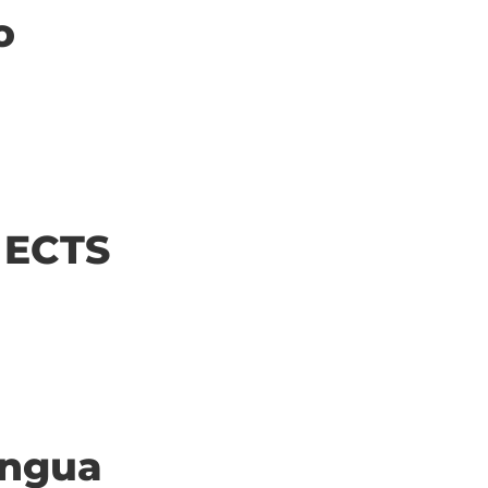
o
| ECTS
ingua