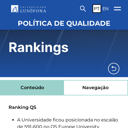
PT
EN
POLÍTICA DE QUALIDADE
Rankings
Conteúdo
Navegação
Ranking QS
A Universidade ficou posicionada no escalão
de 591-600 no QS Europe University