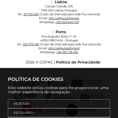
Lisboa
Campo Grande, 376
1749-024 Lisboa, Portugal
Tel.:
217 515 500
(Custo da chamada para rede fixa nacional)
Email:
info.cul@ulusofona.pt
WhatsApp:
+351 963 640 100
Porto
Rua Augusto Rosa, nº 24
4000-098 Porto - Portugal
Tel.:
222 073 230
(Custo da chamada para rede fixa nacional)
Email:
info.cup@ulusofona.pt
WhatsApp:
+351 961 135 355
2026 © COFAC |
Política de Privacidade
POLÍTICA DE COOKIES
Este website utiliza cookies para lhe proporcionar uma
melhor experiência de navegação.
REJEITAR
ESCOLHER >