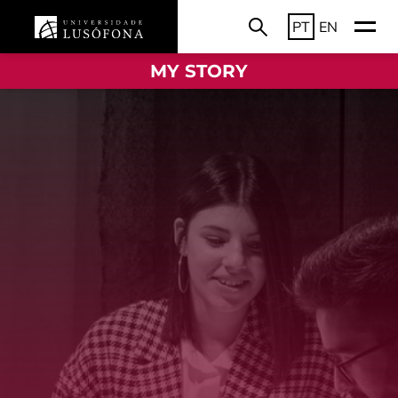
PT
EN
MY STORY