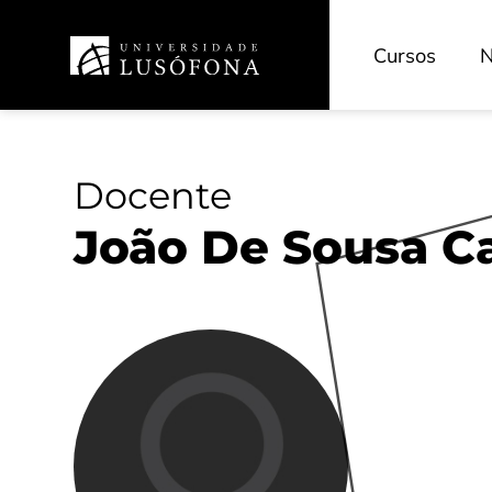
Cursos
N
Docente
João De Sousa C