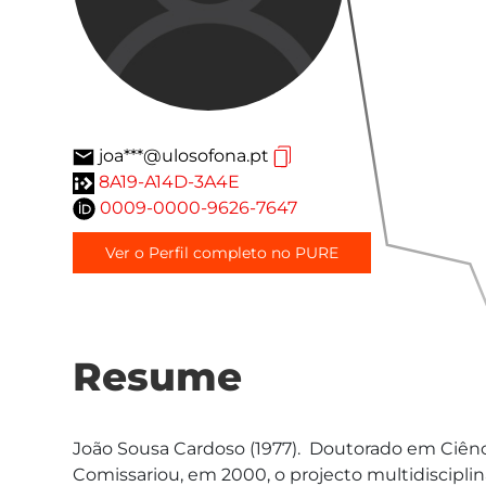
joa***@ulosofona.pt
8A19-A14D-3A4E
0009-0000-9626-7647
Ver o Perfil completo no PURE
Resume
João Sousa Cardoso (1977).  Doutorado em Ciênci
Comissariou, em 2000, o projecto multidisciplin