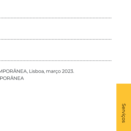
NTEMPORÂNEA, Lisboa, março 2023.
TEMPORÂNEA
What
- Li
Serviços