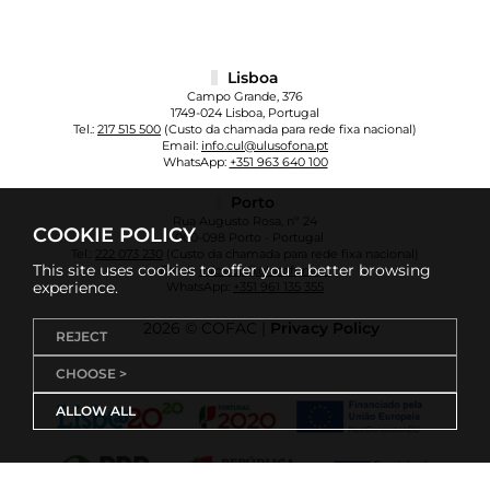
Lisboa
Campo Grande, 376
1749-024 Lisboa, Portugal
Tel.:
217 515 500
(Custo da chamada para rede fixa nacional)
Email:
info.cul@ulusofona.pt
WhatsApp:
+351 963 640 100
Porto
Rua Augusto Rosa, nº 24
COOKIE POLICY
4000-098 Porto - Portugal
Tel.:
222 073 230
(Custo da chamada para rede fixa nacional)
This site uses cookies to offer you a better browsing
Email:
info.cup@ulusofona.pt
experience.
WhatsApp:
+351 961 135 355
2026 © COFAC |
Privacy Policy
REJECT
CHOOSE >
ALLOW ALL