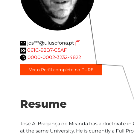
jos***@ulusofona.pt
061C-92B7-C5AF
0000-0002-3232-4822
Ver o Perfil completo no PURE
Resume
José A. Bragança de Miranda has a doctorate in
at the same University. He is currently a Full Pr