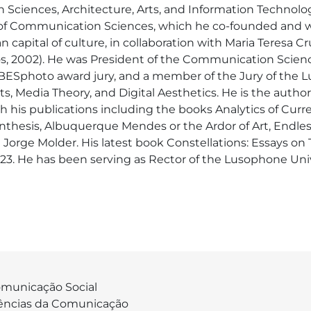
 Sciences, Architecture, Arts, and Information Technolog
f Communication Sciences, which he co-founded and wa
 capital of culture, in collaboration with Maria Teresa Cr
, 2002). He was President of the Communication Sciences
Sphoto award jury, and a member of the Jury of the Lus
s, Media Theory, and Digital Aesthetics. He is the autho
his publications including the books Analytics of Current 
thesis, Albuquerque Mendes or the Ardor of Art, Endless
Jorge Molder. His latest book Constellations: Essays o
. He has been serving as Rector of the Lusophone Uni
municação Social
ências da Comunicação