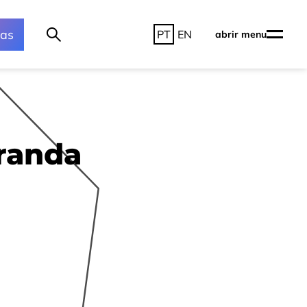
ras
PT
EN
abrir menu
randa