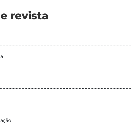
e revista
ea
iação