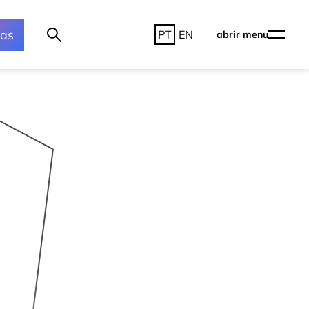
ras
PT
EN
abrir menu