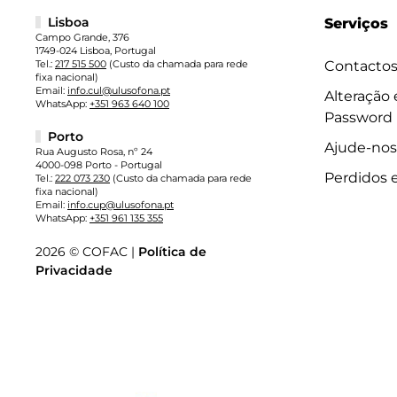
Lisboa
Serviços
Campo Grande, 376
1749-024 Lisboa, Portugal
Tel.:
217 515 500
(Custo da chamada para rede
Contacto
fixa nacional)
Email:
info.cul@ulusofona.pt
Alteração
WhatsApp:
+351 963 640 100
Password
Porto
Ajude-nos
Rua Augusto Rosa, nº 24
4000-098 Porto - Portugal
Perdidos 
Tel.:
222 073 230
(Custo da chamada para rede
fixa nacional)
Email:
info.cup@ulusofona.pt
WhatsApp:
+351 961 135 355
2026 © COFAC |
Política de
Privacidade