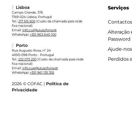
Lisboa
Serviços
Campo Grande, 376
1749-024 Lisboa, Portugal
Tel.:
217 515 500
(Custo da chamada para rede
Contacto
fixa nacional)
Email:
info.cul@ulusofona.pt
Alteração
WhatsApp:
+351 963 640 100
Password
Porto
Ajude-nos
Rua Augusto Rosa, nº 24
4000-098 Porto - Portugal
Perdidos 
Tel.:
222 073 230
(Custo da chamada para rede
fixa nacional)
Email:
info.cup@ulusofona.pt
WhatsApp:
+351 961 135 355
2026 © COFAC |
Política de
Privacidade