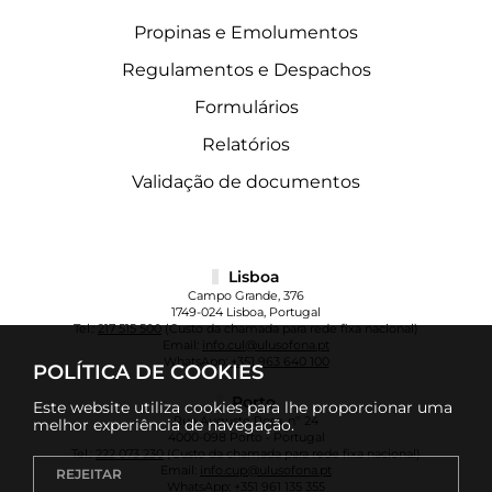
Propinas e Emolumentos
Regulamentos e Despachos
Formulários
Relatórios
Validação de documentos
Lisboa
Campo Grande, 376
1749-024 Lisboa, Portugal
Tel.:
217 515 500
(Custo da chamada para rede fixa nacional)
Email:
info.cul@ulusofona.pt
WhatsApp:
+351 963 640 100
POLÍTICA DE COOKIES
Porto
Este website utiliza cookies para lhe proporcionar uma
Rua Augusto Rosa, nº 24
melhor experiência de navegação.
4000-098 Porto - Portugal
Tel.:
222 073 230
(Custo da chamada para rede fixa nacional)
Email:
info.cup@ulusofona.pt
REJEITAR
WhatsApp:
+351 961 135 355