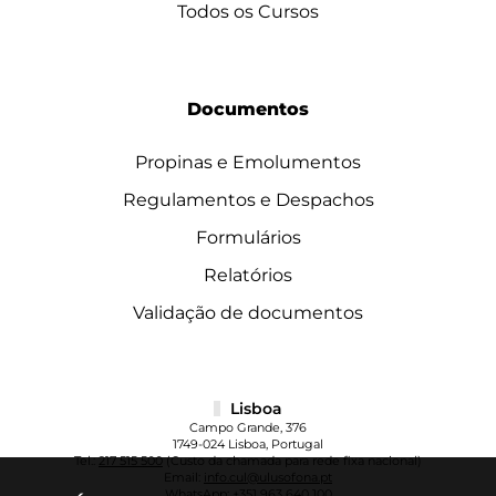
Todos os Cursos
Documentos
Propinas e Emolumentos
Regulamentos e Despachos
Formulários
Relatórios
Validação de documentos
Lisboa
Campo Grande, 376
1749-024 Lisboa, Portugal
Tel.:
217 515 500
(Custo da chamada para rede fixa nacional)
Email:
info.cul@ulusofona.pt
WhatsApp:
+351 963 640 100