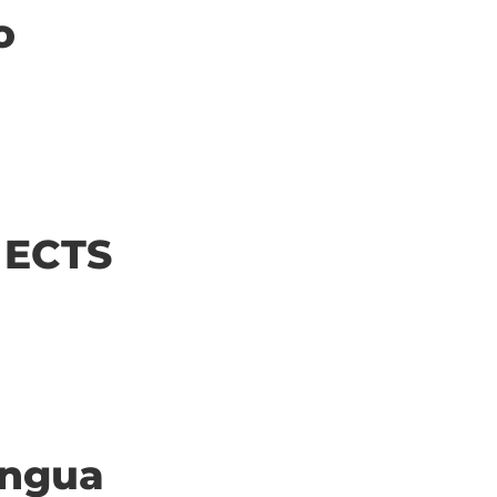
o
| ECTS
ingua