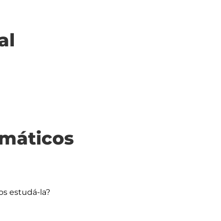
al
máticos
s estudá-la?
