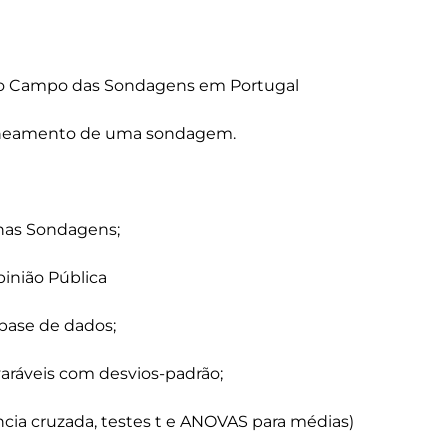
do Campo das Sondagens em Portugal

laneamento de uma sondagem.

nas Sondagens;

inião Pública

base de dados;

aráveis com desvios-padrão;

ência cruzada, testes t e ANOVAS para médias)
