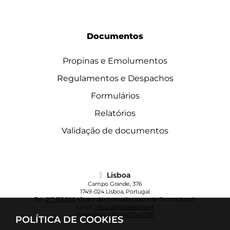
Documentos
Propinas e Emolumentos
Regulamentos e Despachos
Formulários
Relatórios
Validação de documentos
Lisboa
Campo Grande, 376
1749-024 Lisboa, Portugal
Tel.:
217 515 500
(Custo da chamada para rede fixa nacional)
Email:
info.cul@ulusofona.pt
WhatsApp:
+351 963 640 100
POLÍTICA DE COOKIES