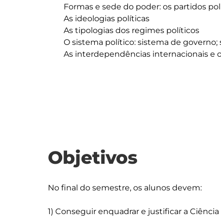
	Formas e sede do poder: os partidos políticos e a sociedade civil

	As ideologias políticas 

	As tipologias dos regimes políticos

	O sistema político: sistema de governo; sistema eleitoral; sistema administrativo

	As interdependências internacionais e o Estado subsidiário

Objetivos
No final do semestre, os alunos devem:

1) Conseguir enquadrar e justificar a Ciênci