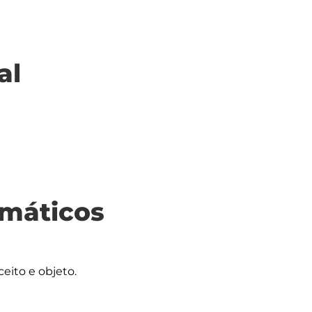
al
máticos