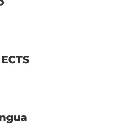
o
| ECTS
ingua