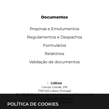
Documentos
Propinas e Emolumentos
Regulamentos e Despachos
Formulários
Relatórios
Validação de documentos
Lisboa
Campo Grande, 376
1749-024 Lisboa, Portugal
Tel.:
217 515 500
(Custo da chamada para rede fixa nacional)
Email:
info.cul@ulusofona.pt
WhatsApp:
+351 963 640 100
POLÍTICA DE COOKIES